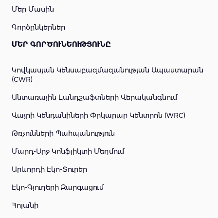
Մեր Մասին
Գործընկերներ
ՄԵՐ ԳՈՐԾՈՒՆԵՈՒԹՅՈՒՆԸ
Կովկասյան Կենսաբազմազանության Ապաստարան
(CWR)
Անտառային Լանդշաֆտների Վերականգնում
Վայրի Կենդանիների Փրկարար Կենտրոն (WRC)
Թռչունների Պահպանություն
Մարդ-Արջ Կոնֆլիկտի Մեղմում
Արևորդի Էկո-Տուրեր
Էկո-Գյուղերի Զարգացում
Հոլանի