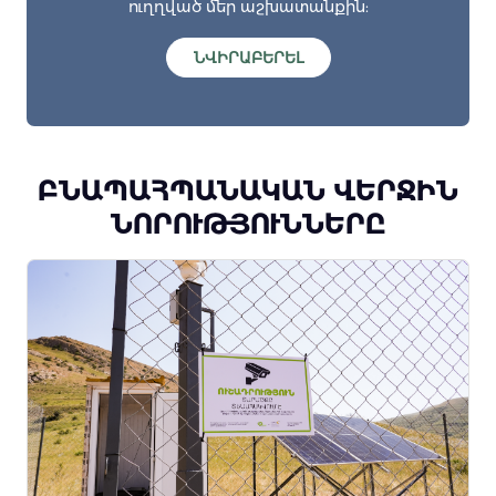
ուղղված մեր աշխատանքին:
ՆՎԻՐԱԲԵՐԵԼ
ԲՆԱՊԱՀՊԱՆԱԿԱՆ ՎԵՐՋԻՆ
ՆՈՐՈՒԹՅՈՒՆՆԵՐԸ