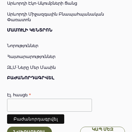
Արևորդի Էկո-Ակումբների Ցանց
Արևորդի Միջազգային Բնապահպանական
Փառատոն
ՄԱՄՈՒԼԻ ԿԵՆՏՐՈՆ
Նորություններ
Հայտարարություններ
ԶԼՄ-Ները Մեր Մասին
ԲԱԺԱՆՈՐԴԱԳՐՎԵԼ
*
Էլ. հասցե
ԿԱՊ ՄԵԶ