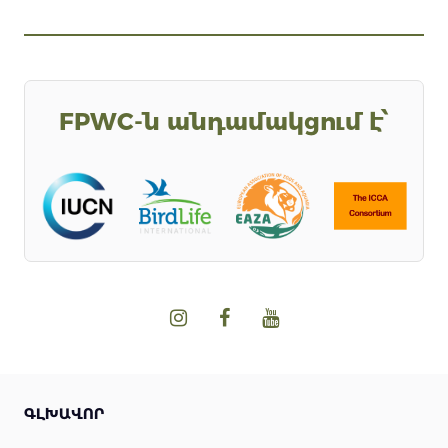
FPWC-ն անդամակցում է՝
ԳԼԽԱՎՈՐ